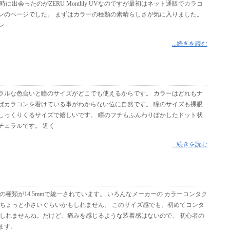
出会ったのがZERU Monthly UVなのですが最初はネット通販でカラコ
ンのページでした。 まずはカラーの種類の素晴らしさが気に入りました。
ン
...続きを読む
ラルな色合いと瞳のサイズがどこでも使えるからです。 カラーはどれもナ
ばカラコンを着けている事がわからない位に自然です。 瞳のサイズも裸眼
しっくりくるサイズで嬉しいです。 瞳のフチもふんわりぼかしたドット状
チュラルです。 近く
...続きを読む
種類が14.5mmで統一されています。 いろんなメーカーの カラーコンタク
、ちょっと小さいぐらいかもしれません。 このサイズ感でも、初めてコンタ
もしれませんね。だけど、痛みを感じるような装着感はないので、 初心者の
ます。