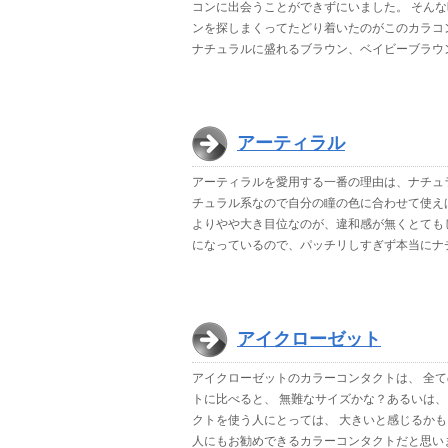
コンに出会うことができずにいました。 そんな時に
ンを探しまくってたどり着いたのがこのカラコ
ナチュラルに盛れるブラウン、ベイビーブラウ
アーティラル
アーティラルを愛用する一番の理由は、ナチュ
チュラル系なので自分の瞳の色に合わせて使え
よりやや大き目位なのが、違和感が無くとても
になっているので、パッチリしすぎず本当にナ
アイクローゼット
アイクローゼットのカラーコンタクトは、 全ての
トに比べると、 無難なサイズかな？あるいは
クトを使う人にとっては、 大きいと感じるか
人にもお勧めできるカラーコンタクトだと思い