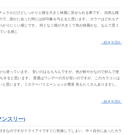
ナチュラルだけどしっかりと瞳を大きく綺麗に見せられる事です。 自然な瞳
ので、誰かに会った時には好印象を与えると思います。 カラーはどれもナ
わかりにくい感じです。 何となく瞳が大きくて色が綺麗かな、なんて思う
している感じ
...続きを読む
を2年前から使っています。 安いのはもちろんですが、色が鮮やかなので好んで使
持ちすると思います。 普通はワンデーの方が安いのですが、このカラコンは
と思います。 2.カラーバリエーションが豊富 色もたくさんありますし、
...続きを読む
ル マンスリー)
好きなのですがドライアイですぐに乾燥してしまい、中々自分にあったカラ