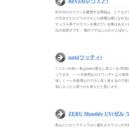
ReVIA(レヴィア)
ReVIAのカラコンを愛用する理由は、とても
の大きさだけどウルウルした綺麗な瞳になれる
チュラル系でカラコンを着けている事はあまり
位の自然さです。 瞳のフチはふんわりとぼか
tutti(ツッティ)
1.コスパが良い 私はtuttiの度なし黒コン
ってます。 一ヶ月使用なのでワンデーより長
珍しく一ヶ月使用なので少し長く使えるので良い
気に入ったら買うのも有りだと思います。
ZERU Monthly UV(ゼ
私はとにかくナチュラルに盛れるカラコンが大