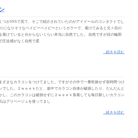
ン
くつかSNSで見て、そこで紹介されていたのがアイドールのコンタクトでし
がりになりそうなベイビーベイビーというカラーで、着けてみると元々目の
を着けていると分からないくらい本当に自然でした。 自然ですが目の輪郭
で圧迫感がなく自然で柔
...続きを読む
まざまなカラコンをつけてました。ですがその中で一番乾燥せず長時間つけ
ンでした。２ｗｅｅｋだと、途中でカラコン自体が破損したり、だんだんと
かし、このカラコンは破損せずに２ｗｅｅｋ装着しても毎日新しいカラコン
私はグリベージュを使ってまし
...続きを読む