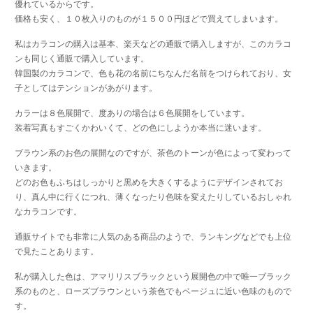
優れているからです。
価格も安く、１０枚入りのものが１５００円ほどで買えてしまいます。
私はカラコンの購入は基本、楽天などの通販で購入しますが、このカラコ
ンも同じく通販で購入しています。
韓国製のカラコンで、色も花の名前にちなんだ名前をつけられており、女
子としてはテンションがあがります。
カラーは８色展開で、度ありの場合は６色展開をしています。
装着写真もすごくかわいくて、どの色にしようか本当に迷います。
ブラウン系のお色の展開なのですが、茶色のトーンが色によって変わって
いきます。
どのお色もふちはしっかりと黒めを大きくするようにデザインされてお
り、真ん中に行くにつれ、薄くなったり色味を変えたりしているおしゃれ
なカラコンです。
通販サイトでも非常に人気のある商品のようで、ランキングなどでも上位
で見たことあります。
私が購入した色は、アマリリスブラックという展開色の中で唯一ブラック
系のものと、ローズブラウンという茶色でもベージュに近い色味のもので
す。